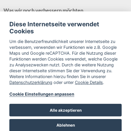
Was wir noch verbessern möchten
Barrierefreiheit ist ein laufender Prozess.
Diese Internetseite verwendet
Wir arbeiten weiter daran, Dokumente (z. B. PDFs), einzelne
Cookies
Bereiche und Texte noch zugänglicher zu machen.
Sollten Sie dennoch auf Barrieren stoßen, freuen wir uns über
Um die Benutzerfreundlichkeit unserer Internetseite zu
Ihre Rückmeldung.
verbessern, verwenden wir Funktionen wie z.B. Google
Maps und Google reCAPTCHA. Für die Nutzung dieser
Funktionen werden Cookies verwendet, welche Google
zu Analysezwecken nutzt. Durch die weitere Nutzung
Kontakt
dieser Internetseite stimmen Sie der Verwendung zu.
Wenn Sie Hilfe benötigen oder uns Barrieren melden
Weitere Informationen hierzu finden Sie in unserer
möchten, nutzen Sie bitte unser
Kontaktformular
Datenschutzerklärung
oder unter
Cookie Details
.
Cookie Einstellungen anpassen
Alle akzeptieren
Ablehnen