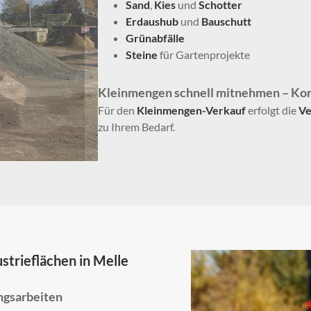
Sand
,
Kies
und
Schotter
Erdaushub
und
Bauschutt
Grünabfälle
Steine
für Gartenprojekte
Kleinmengen schnell mitnehmen – Kon
Für den
Kleinmengen-Verkauf
erfolgt die
Ve
zu Ihrem Bedarf.
strieflächen in Melle
ngsarbeiten