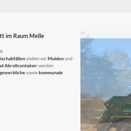
tt im Raum Mell
e
n
ischabfällen
stellen wir
Mulden
und
nd Abrollcontainer
werden
gewerbliche
sowie
kommunale