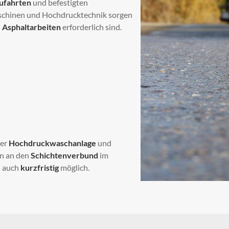
ufahrten
und befestigten
aschinen und Hochdrucktechnik sorgen
d
Asphaltarbeiten
erforderlich sind.
ter
Hochdruckwaschanlage
und
en an den
Schichtenverbund
im
d auch
kurzfristig
möglich.